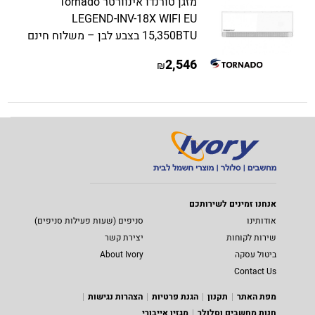
מזגן טורנדו אינוורטר Tornado
LEGEND-INV-18X WIFI EU
15,350BTU בצבע לבן – משלוח חינם
2,546
₪
אנחנו זמינים לשירותכם
אודותינו
סניפים (שעות פעילות סניפים)
שירות לקוחות
יצירת קשר
ביטול עסקה
About Ivory
Contact Us
מפת האתר
תקנון
הגנת פרטיות
הצהרות נגישות
חנות מחשבים וסלולר
מגזין אייבורי