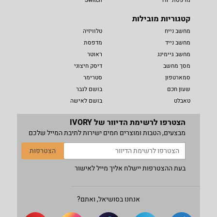
קטגוריות מובילות
מחשב נייח
טלוויזיה
מחשב נייד
מדפסת
מחשב גיימינג
ראוטר
מסך מחשב
דיסק חיצוני
סמארטפון
סטרימר
שעון חכם
בושם לגבר
טאבלט
בושם לאישה
הצטרפו לרשימת הדיוור של IVORY
מבצעים, הטבות ומוצרים חמים ישירות לתיבת המייל שלכם
הצטרפות
בעת ההצטרפות יישלח אליך מייל לאישור
אנחנו בסושיאל, ואתם?