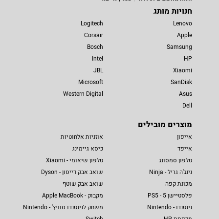
חנויות מותג
Logitech
Lenovo
Corsair
Apple
Bosch
Samsung
Intel
HP
JBL
Xiaomi
Microsoft
SanDisk
Western Digital
Asus
Dell
מוצרים מובילים
אייפון
אוזניות אלחוטיות
אייפד
כיסא גיימינג
טלפון סמסונג
טלפון שיאומי - Xiaomi
נינג'ה גריל - Ninja
שואב אבק דייסון - Dyson
מכונת קפה
שואב אבק שוטף
פלסטיישן 5 - PS5
מקבוק - Apple MacBook
נינטנדו - Nintendo
משחק לנינטנדו סוויץ' - Nintendo
מדפסת HP
Switch