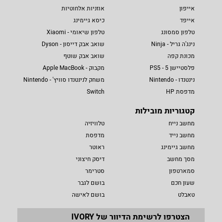
אייפון
אוזניות אלחוטיות
אייפד
כיסא גיימינג
טלפון סמסונג
טלפון שיאומי - Xiaomi
נינג'ה גריל - Ninja
שואב אבק דייסון - Dyson
מכונת קפה
שואב אבק שוטף
פלסטיישן 5 - PS5
מקבוק - Apple MacBook
נינטנדו - Nintendo
משחק לנינטנדו סוויץ' - Nintendo
מדפסת HP
Switch
קטגוריות מובילות
מחשב נייח
טלוויזיה
מחשב נייד
מדפסת
מחשב גיימינג
ראוטר
מסך מחשב
דיסק חיצוני
סמארטפון
סטרימר
שעון חכם
בושם לגבר
טאבלט
בושם לאישה
הצטרפו לרשימת הדיוור של IVORY