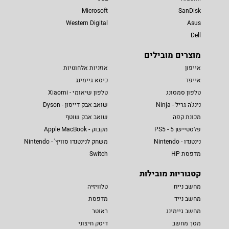
Microsoft
SanDisk
Western Digital
Asus
Dell
מוצרים מובילים
אייפון
אוזניות אלחוטיות
אייפד
כיסא גיימינג
טלפון סמסונג
טלפון שיאומי - Xiaomi
נינג'ה גריל - Ninja
שואב אבק דייסון - Dyson
מכונת קפה
שואב אבק שוטף
פלסטיישן 5 - PS5
מקבוק - Apple MacBook
נינטנדו - Nintendo
משחק לנינטנדו סוויץ' - Nintendo
מדפסת HP
Switch
קטגוריות מובילות
מחשב נייח
טלוויזיה
מחשב נייד
מדפסת
מחשב גיימינג
ראוטר
מסך מחשב
דיסק חיצוני