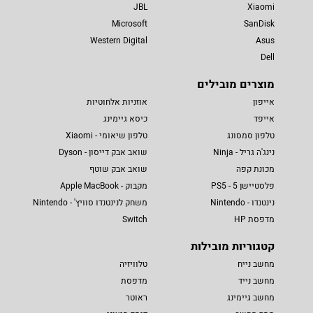
JBL
Xiaomi
Microsoft
SanDisk
Western Digital
Asus
Dell
מוצרים מובילים
אייפון
אוזניות אלחוטיות
אייפד
כיסא גיימינג
טלפון סמסונג
טלפון שיאומי - Xiaomi
נינג'ה גריל - Ninja
שואב אבק דייסון - Dyson
מכונת קפה
שואב אבק שוטף
פלסטיישן 5 - PS5
מקבוק - Apple MacBook
נינטנדו - Nintendo
משחק לנינטנדו סוויץ' - Nintendo
מדפסת HP
Switch
קטגוריות מובילות
מחשב נייח
טלוויזיה
מחשב נייד
מדפסת
מחשב גיימינג
ראוטר