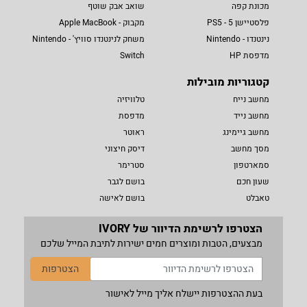
מכונת קפה
שואב אבק שוטף
פלסטיישן 5 - PS5
מקבוק - Apple MacBook
נינטנדו - Nintendo
משחק לנינטנדו סוויץ' - Nintendo
מדפסת HP
Switch
קטגוריות מובילות
מחשב נייח
טלוויזיה
מחשב נייד
מדפסת
מחשב גיימינג
ראוטר
מסך מחשב
דיסק חיצוני
סמארטפון
סטרימר
שעון חכם
בושם לגבר
טאבלט
בושם לאישה
הצטרפו לרשימת הדיוור של IVORY
מבצעים, הטבות ומוצרים חמים ישירות לתיבת המייל שלכם
הצטרפות
בעת ההצטרפות יישלח אליך מייל לאישור