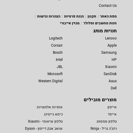
Contact Us
מפת האתר
תקנון
הגנת פרטיות
הצהרות נגישות
חנות מחשבים וסלולר
מגזין אייבורי
חנויות מותג
Logitech
Lenovo
Corsair
Apple
Bosch
Samsung
Intel
HP
JBL
Xiaomi
Microsoft
SanDisk
Western Digital
Asus
Dell
מוצרים מובילים
אייפון
אוזניות אלחוטיות
אייפד
כיסא גיימינג
טלפון סמסונג
טלפון שיאומי - Xiaomi
נינג'ה גריל - Ninja
שואב אבק דייסון - Dyson