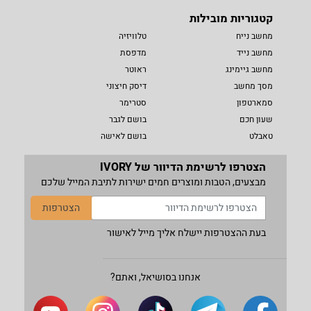
קטגוריות מובילות
מחשב נייח
טלוויזיה
מחשב נייד
מדפסת
מחשב גיימינג
ראוטר
מסך מחשב
דיסק חיצוני
סמארטפון
סטרימר
שעון חכם
בושם לגבר
טאבלט
בושם לאישה
הצטרפו לרשימת הדיוור של IVORY
מבצעים, הטבות ומוצרים חמים ישירות לתיבת המייל שלכם
הצטרפות
בעת ההצטרפות יישלח אליך מייל לאישור
אנחנו בסושיאל, ואתם?