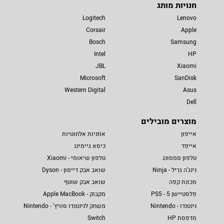
חנויות מותג
Logitech
Lenovo
Corsair
Apple
Bosch
Samsung
Intel
HP
JBL
Xiaomi
Microsoft
SanDisk
Western Digital
Asus
Dell
מוצרים מובילים
אייפון
אוזניות אלחוטיות
אייפד
כיסא גיימינג
טלפון סמסונג
טלפון שיאומי - Xiaomi
נינג'ה גריל - Ninja
שואב אבק דייסון - Dyson
מכונת קפה
שואב אבק שוטף
פלסטיישן 5 - PS5
מקבוק - Apple MacBook
נינטנדו - Nintendo
משחק לנינטנדו סוויץ' - Nintendo
מדפסת HP
Switch