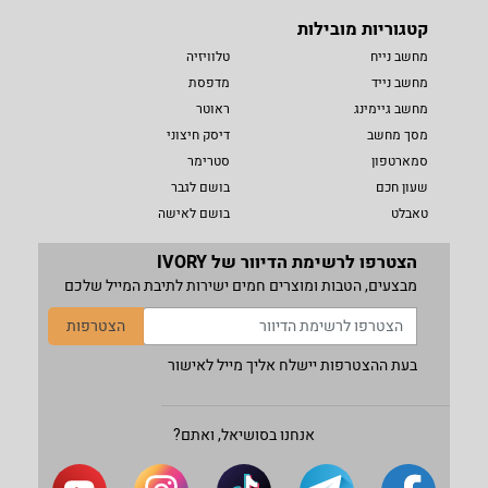
קטגוריות מובילות
מחשב נייח
טלוויזיה
מחשב נייד
מדפסת
מחשב גיימינג
ראוטר
מסך מחשב
דיסק חיצוני
סמארטפון
סטרימר
שעון חכם
בושם לגבר
טאבלט
בושם לאישה
הצטרפו לרשימת הדיוור של IVORY
מבצעים, הטבות ומוצרים חמים ישירות לתיבת המייל שלכם
הצטרפות
בעת ההצטרפות יישלח אליך מייל לאישור
אנחנו בסושיאל, ואתם?