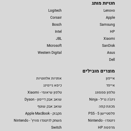
חנויות מותג
Logitech
Lenovo
Corsair
Apple
Bosch
Samsung
Intel
HP
JBL
Xiaomi
Microsoft
SanDisk
Western Digital
Asus
Dell
מוצרים מובילים
אייפון
אוזניות אלחוטיות
אייפד
כיסא גיימינג
טלפון סמסונג
טלפון שיאומי - Xiaomi
נינג'ה גריל - Ninja
שואב אבק דייסון - Dyson
מכונת קפה
שואב אבק שוטף
פלסטיישן 5 - PS5
מקבוק - Apple MacBook
נינטנדו - Nintendo
משחק לנינטנדו סוויץ' - Nintendo
מדפסת HP
Switch