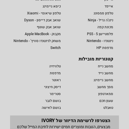
אייפד
כיסא גיימינג
טלפון סמסונג
טלפון שיאומי - Xiaomi
נינג'ה גריל - Ninja
שואב אבק דייסון - Dyson
מכונת קפה
שואב אבק שוטף
פלסטיישן 5 - PS5
מקבוק - Apple MacBook
נינטנדו - Nintendo
משחק לנינטנדו סוויץ' - Nintendo
מדפסת HP
Switch
קטגוריות מובילות
מחשב נייח
טלוויזיה
מחשב נייד
מדפסת
מחשב גיימינג
ראוטר
מסך מחשב
דיסק חיצוני
סמארטפון
סטרימר
שעון חכם
בושם לגבר
טאבלט
בושם לאישה
הצטרפו לרשימת הדיוור של IVORY
מבצעים, הטבות ומוצרים חמים ישירות לתיבת המייל שלכם