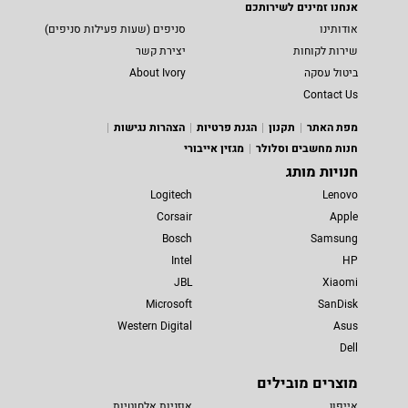
אנחנו זמינים לשירותכם
אודותינו
סניפים (שעות פעילות סניפים)
שירות לקוחות
יצירת קשר
ביטול עסקה
About Ivory
Contact Us
מפת האתר
תקנון
הגנת פרטיות
הצהרות נגישות
חנות מחשבים וסלולר
מגזין אייבורי
חנויות מותג
Logitech
Lenovo
Corsair
Apple
Bosch
Samsung
Intel
HP
JBL
Xiaomi
Microsoft
SanDisk
Western Digital
Asus
Dell
מוצרים מובילים
אייפון
אוזניות אלחוטיות