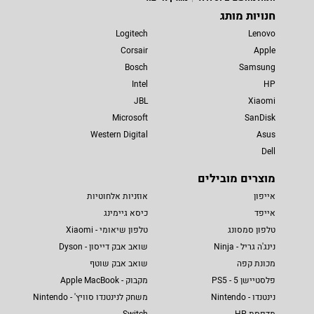
חנויות מותג
Logitech
Lenovo
Corsair
Apple
Bosch
Samsung
Intel
HP
JBL
Xiaomi
Microsoft
SanDisk
Western Digital
Asus
Dell
מוצרים מובילים
אייפון
אוזניות אלחוטיות
אייפד
כיסא גיימינג
טלפון סמסונג
טלפון שיאומי - Xiaomi
נינג'ה גריל - Ninja
שואב אבק דייסון - Dyson
מכונת קפה
שואב אבק שוטף
פלסטיישן 5 - PS5
מקבוק - Apple MacBook
נינטנדו - Nintendo
משחק לנינטנדו סוויץ' - Nintendo
מדפסת HP
Switch