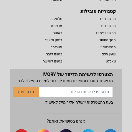
קטגוריות מובילות
מחשב נייח
טלוויזיה
מחשב נייד
מדפסת
מחשב גיימינג
ראוטר
מסך מחשב
דיסק חיצוני
סמארטפון
סטרימר
שעון חכם
בושם לגבר
טאבלט
בושם לאישה
הצטרפו לרשימת הדיוור של IVORY
מבצעים, הטבות ומוצרים חמים ישירות לתיבת המייל שלכם
הצטרפות
בעת ההצטרפות יישלח אליך מייל לאישור
אנחנו בסושיאל, ואתם?