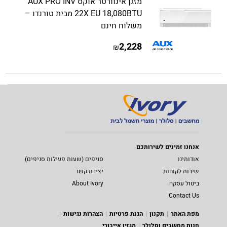
מזגן אינוורטר אוקס AUX PRO INV
22X EU 18,080BTU מבית טורנדו –
משלוח חינם
2,228
₪
אנחנו זמינים לשירותכם
אודותינו
סניפים (שעות פעילות סניפים)
שירות לקוחות
יצירת קשר
ביטול עסקה
About Ivory
Contact Us
מפת האתר
תקנון
הגנת פרטיות
הצהרות נגישות
חנות מחשבים וסלולר
מגזין אייבורי