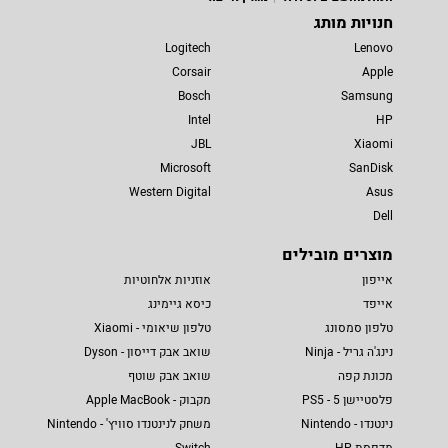
חנויות מותג
Logitech
Lenovo
Corsair
Apple
Bosch
Samsung
Intel
HP
JBL
Xiaomi
Microsoft
SanDisk
Western Digital
Asus
Dell
מוצרים מובילים
אייפון
אוזניות אלחוטיות
אייפד
כיסא גיימינג
טלפון סמסונג
טלפון שיאומי - Xiaomi
נינג'ה גריל - Ninja
שואב אבק דייסון - Dyson
מכונת קפה
שואב אבק שוטף
פלסטיישן 5 - PS5
מקבוק - Apple MacBook
נינטנדו - Nintendo
משחק לנינטנדו סוויץ' - Nintendo
מדפסת HP
Switch