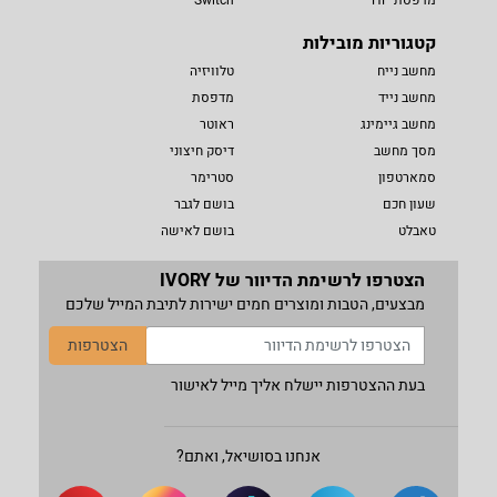
קטגוריות מובילות
מחשב נייח
טלוויזיה
מחשב נייד
מדפסת
מחשב גיימינג
ראוטר
מסך מחשב
דיסק חיצוני
סמארטפון
סטרימר
שעון חכם
בושם לגבר
טאבלט
בושם לאישה
הצטרפו לרשימת הדיוור של IVORY
מבצעים, הטבות ומוצרים חמים ישירות לתיבת המייל שלכם
הצטרפות
בעת ההצטרפות יישלח אליך מייל לאישור
אנחנו בסושיאל, ואתם?