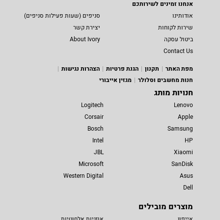
אנחנו זמינים לשירותכם
אודותינו
סניפים (שעות פעילות סניפים)
שירות לקוחות
יצירת קשר
ביטול עסקה
About Ivory
Contact Us
מפת האתר
תקנון
הגנת פרטיות
הצהרות נגישות
חנות מחשבים וסלולר
מגזין אייבורי
חנויות מותג
Logitech
Lenovo
Corsair
Apple
Bosch
Samsung
Intel
HP
JBL
Xiaomi
Microsoft
SanDisk
Western Digital
Asus
Dell
מוצרים מובילים
אייפון
אוזניות אלחוטיות