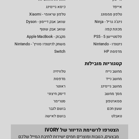
אייפד
כיסא גיימינג
טלפון סמסונג
טלפון שיאומי - Xiaomi
נינג'ה גריל - Ninja
שואב אבק דייסון - Dyson
מכונת קפה
שואב אבק שוטף
פלסטיישן 5 - PS5
מקבוק - Apple MacBook
נינטנדו - Nintendo
משחק לנינטנדו סוויץ' - Nintendo
מדפסת HP
Switch
קטגוריות מובילות
מחשב נייח
טלוויזיה
מחשב נייד
מדפסת
מחשב גיימינג
ראוטר
מסך מחשב
דיסק חיצוני
סמארטפון
סטרימר
שעון חכם
בושם לגבר
טאבלט
בושם לאישה
הצטרפו לרשימת הדיוור של IVORY
מבצעים, הטבות ומוצרים חמים ישירות לתיבת המייל שלכם