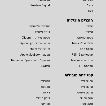
Western Digital
Asus
Dell
מוצרים מובילים
אייפון
אוזניות אלחוטיות
אייפד
כיסא גיימינג
טלפון סמסונג
טלפון שיאומי - Xiaomi
נינג'ה גריל - Ninja
שואב אבק דייסון - Dyson
מכונת קפה
שואב אבק שוטף
פלסטיישן 5 - PS5
מקבוק - Apple MacBook
נינטנדו - Nintendo
משחק לנינטנדו סוויץ' - Nintendo
מדפסת HP
Switch
קטגוריות מובילות
מחשב נייח
טלוויזיה
מחשב נייד
מדפסת
מחשב גיימינג
ראוטר
מסך מחשב
דיסק חיצוני
סמארטפון
סטרימר