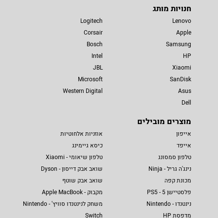
חנויות מותג
Logitech
Lenovo
Corsair
Apple
Bosch
Samsung
Intel
HP
JBL
Xiaomi
Microsoft
SanDisk
Western Digital
Asus
Dell
מוצרים מובילים
אייפון
אוזניות אלחוטיות
אייפד
כיסא גיימינג
טלפון סמסונג
טלפון שיאומי - Xiaomi
נינג'ה גריל - Ninja
שואב אבק דייסון - Dyson
מכונת קפה
שואב אבק שוטף
פלסטיישן 5 - PS5
מקבוק - Apple MacBook
נינטנדו - Nintendo
משחק לנינטנדו סוויץ' - Nintendo
מדפסת HP
Switch