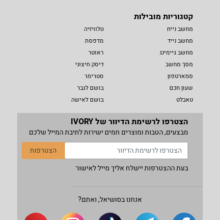
קטגוריות מובילות
מחשב נייח
טלוויזיה
מחשב נייד
מדפסת
מחשב גיימינג
ראוטר
מסך מחשב
דיסק חיצוני
סמארטפון
סטרימר
שעון חכם
בושם לגבר
טאבלט
בושם לאישה
הצטרפו לרשימת הדיוור של IVORY
מבצעים, הטבות ומוצרים חמים ישירות לתיבת המייל שלכם
הצטרפות
בעת ההצטרפות יישלח אליך מייל לאישור
אנחנו בסושיאל, ואתם?