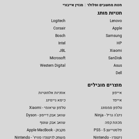
חנות מחשבים וסלולר
מגזין אייבורי
חנויות מותג
Logitech
Lenovo
Corsair
Apple
Bosch
Samsung
Intel
HP
JBL
Xiaomi
Microsoft
SanDisk
Western Digital
Asus
Dell
מוצרים מובילים
אייפון
אוזניות אלחוטיות
אייפד
כיסא גיימינג
טלפון סמסונג
טלפון שיאומי - Xiaomi
נינג'ה גריל - Ninja
שואב אבק דייסון - Dyson
מכונת קפה
שואב אבק שוטף
פלסטיישן 5 - PS5
מקבוק - Apple MacBook
נינטנדו - Nintendo
משחק לנינטנדו סוויץ' - Nintendo