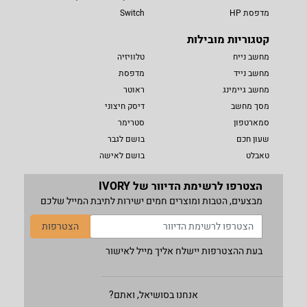
מדפסת HP
Switch
קטגוריות מובילות
מחשב נייח
טלוויזיה
מחשב נייד
מדפסת
מחשב גיימינג
ראוטר
מסך מחשב
דיסק חיצוני
סמארטפון
סטרימר
שעון חכם
בושם לגבר
טאבלט
בושם לאישה
הצטרפו לרשימת הדיוור של IVORY
מבצעים, הטבות ומוצרים חמים ישירות לתיבת המייל שלכם
הצטרפות
בעת ההצטרפות יישלח אליך מייל לאישור
אנחנו בסושיאל, ואתם?