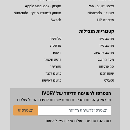
פלסטיישן 5 - PS5
מקבוק - Apple MacBook
נינטנדו - Nintendo
משחק לנינטנדו סוויץ' - Nintendo
מדפסת HP
Switch
קטגוריות מובילות
מחשב נייח
טלוויזיה
מחשב נייד
מדפסת
מחשב גיימינג
ראוטר
מסך מחשב
דיסק חיצוני
סמארטפון
סטרימר
שעון חכם
בושם לגבר
טאבלט
בושם לאישה
הצטרפו לרשימת הדיוור של IVORY
מבצעים, הטבות ומוצרים חמים ישירות לתיבת המייל שלכם
הצטרפות
בעת ההצטרפות יישלח אליך מייל לאישור