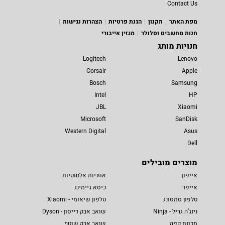
Contact Us
מפת האתר
תקנון
הגנת פרטיות
הצהרות נגישות
חנות מחשבים וסלולר
מגזין אייבורי
חנויות מותג
Logitech
Lenovo
Corsair
Apple
Bosch
Samsung
Intel
HP
JBL
Xiaomi
Microsoft
SanDisk
Western Digital
Asus
Dell
מוצרים מובילים
אייפון
אוזניות אלחוטיות
אייפד
כיסא גיימינג
טלפון סמסונג
טלפון שיאומי - Xiaomi
נינג'ה גריל - Ninja
שואב אבק דייסון - Dyson
מכונת קפה
שואב אבק שוטף