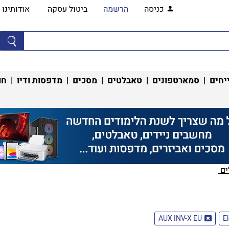
כניסה
הרשמה
ביטול עסקה
אודותינו
יחים
|
סמארטפונים
|
טאבלטים
|
מסכים
|
מדפסות ודיו
|
חו
ם ‏
AUX INV-X EU
E