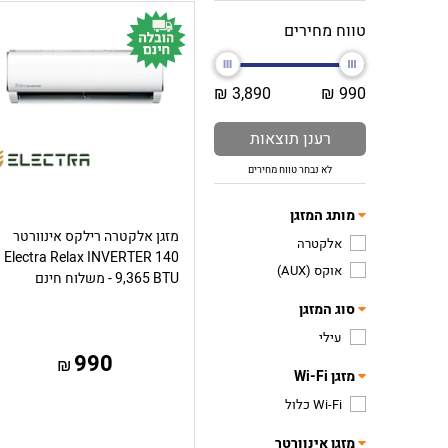
טווח מחירים
3,890 ₪
990 ₪
רענן תוצאות
לא נבחר טווח מחירים
מותג המזגן
מזגן אלקטרה רילקס אינוורטר
אלקטרה
Electra Relax INVERTER 140
אוקס (AUX)
9,365 BTU - משלוח חינם
סוג המזגן
עילי
990
₪
מזגן Wi-Fi
Wi-Fi כלול
מזגן אינוורטר