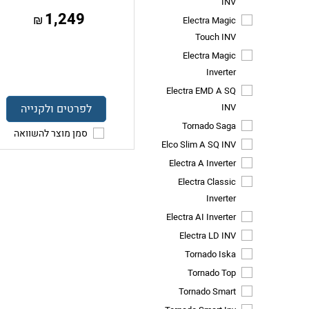
INV
1,249
₪
Electra Magic
Touch INV
Electra Magic
Inverter
Electra EMD A SQ
INV
לפרטים ולקנייה
Tornado Saga
סמן מוצר להשוואה
Elco Slim A SQ INV
Electra A Inverter
Electra Classic
Inverter
Electra AI Inverter
Electra LD INV
Tornado Iska
Tornado Top
Tornado Smart