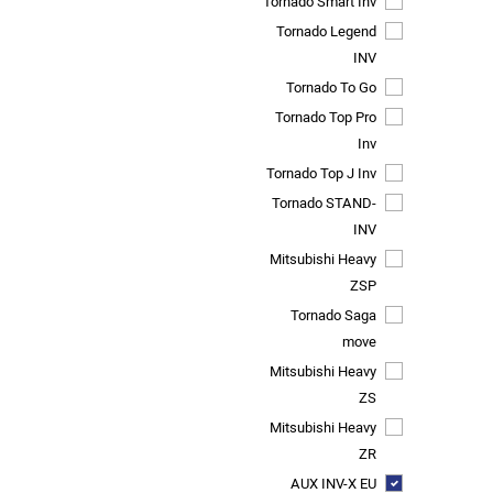
Tornado Smart Inv
Tornado Legend
INV
Tornado To Go
Tornado Top Pro
Inv
Tornado Top J Inv
Tornado STAND-
INV
Mitsubishi Heavy
ZSP
Tornado Saga
move
Mitsubishi Heavy
ZS
Mitsubishi Heavy
ZR
AUX INV-X EU