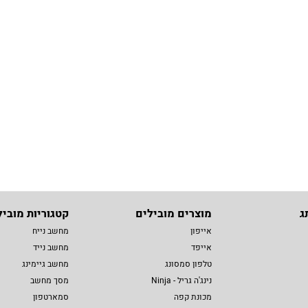
ג
מוצרים מובילים
קטגוריות מוביל
אייפון
מחשב נייח
אייפד
מחשב נייד
טלפון סמסונג
מחשב גיימינג
נינג'ה גריל - Ninja
מסך מחשב
מכונת קפה
סמארטפון