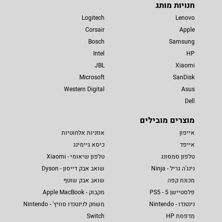
חנויות מותג
Logitech
Lenovo
Corsair
Apple
Bosch
Samsung
Intel
HP
JBL
Xiaomi
Microsoft
SanDisk
Western Digital
Asus
Dell
מוצרים מובילים
אייפון
אוזניות אלחוטיות
אייפד
כיסא גיימינג
טלפון סמסונג
טלפון שיאומי - Xiaomi
נינג'ה גריל - Ninja
שואב אבק דייסון - Dyson
מכונת קפה
שואב אבק שוטף
פלסטיישן 5 - PS5
מקבוק - Apple MacBook
נינטנדו - Nintendo
משחק לנינטנדו סוויץ' - Nintendo
מדפסת HP
Switch