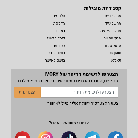
קטגוריות מובילות
מחשב נייח
טלוויזיה
מחשב נייד
מדפסת
מחשב גיימינג
ראוטר
מסך מחשב
דיסק חיצוני
סמארטפון
סטרימר
שעון חכם
בושם לגבר
טאבלט
בושם לאישה
הצטרפו לרשימת הדיוור של IVORY
מבצעים, הטבות ומוצרים חמים ישירות לתיבת המייל שלכם
הצטרפות
בעת ההצטרפות יישלח אליך מייל לאישור
אנחנו בסושיאל, ואתם?