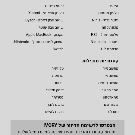
אייפד
כיסא גיימינג
טלפון סמסונג
טלפון שיאומי - Xiaomi
נינג'ה גריל - Ninja
שואב אבק דייסון - Dyson
מכונת קפה
שואב אבק שוטף
פלסטיישן 5 - PS5
מקבוק - Apple MacBook
נינטנדו - Nintendo
משחק לנינטנדו סוויץ' - Nintendo
מדפסת HP
Switch
קטגוריות מובילות
מחשב נייח
טלוויזיה
מחשב נייד
מדפסת
מחשב גיימינג
ראוטר
מסך מחשב
דיסק חיצוני
סמארטפון
סטרימר
שעון חכם
בושם לגבר
טאבלט
בושם לאישה
הצטרפו לרשימת הדיוור של IVORY
מבצעים, הטבות ומוצרים חמים ישירות לתיבת המייל שלכם