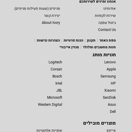
אנחנו זמינים לשירותכם
אודותינו
סניפים (שעות פעילות סניפים)
שירות לקוחות
יצירת קשר
ביטול עסקה
About Ivory
Contact Us
מפת האתר
תקנון
הגנת פרטיות
הצהרות נגישות
חנות מחשבים וסלולר
מגזין אייבורי
חנויות מותג
Logitech
Lenovo
Corsair
Apple
Bosch
Samsung
Intel
HP
JBL
Xiaomi
Microsoft
SanDisk
Western Digital
Asus
Dell
מוצרים מובילים
אייפון
אוזניות אלחוטיות