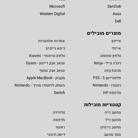
Microsoft
SanDisk
Western Digital
Asus
Dell
מוצרים מובילים
אייפון
אוזניות אלחוטיות
אייפד
כיסא גיימינג
טלפון סמסונג
טלפון שיאומי - Xiaomi
נינג'ה גריל - Ninja
שואב אבק דייסון - Dyson
מכונת קפה
שואב אבק שוטף
פלסטיישן 5 - PS5
מקבוק - Apple MacBook
נינטנדו - Nintendo
משחק לנינטנדו סוויץ' - Nintendo
מדפסת HP
Switch
קטגוריות מובילות
מחשב נייח
טלוויזיה
מחשב נייד
מדפסת
מחשב גיימינג
ראוטר
מסך מחשב
דיסק חיצוני