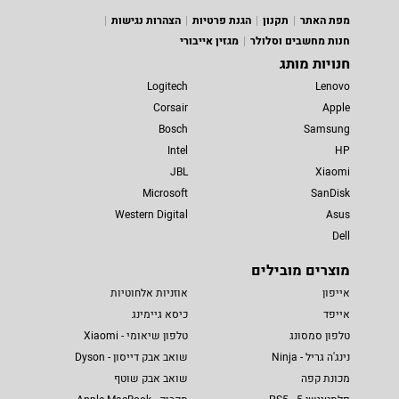
מפת האתר
תקנון
הגנת פרטיות
הצהרות נגישות
חנות מחשבים וסלולר
מגזין אייבורי
חנויות מותג
Logitech
Lenovo
Corsair
Apple
Bosch
Samsung
Intel
HP
JBL
Xiaomi
Microsoft
SanDisk
Western Digital
Asus
Dell
מוצרים מובילים
אייפון
אוזניות אלחוטיות
אייפד
כיסא גיימינג
טלפון סמסונג
טלפון שיאומי - Xiaomi
נינג'ה גריל - Ninja
שואב אבק דייסון - Dyson
מכונת קפה
שואב אבק שוטף