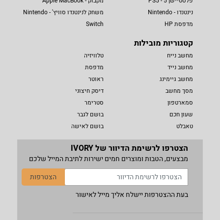
פלסטיישן 5 - PS5
מקבוק - Apple MacBook
נינטנדו - Nintendo
משחק לנינטנדו סוויץ' - Nintendo
מדפסת HP
Switch
קטגוריות מובילות
מחשב נייח
טלוויזיה
מחשב נייד
מדפסת
מחשב גיימינג
ראוטר
מסך מחשב
דיסק חיצוני
סמארטפון
סטרימר
שעון חכם
בושם לגבר
טאבלט
בושם לאישה
הצטרפו לרשימת הדיוור של IVORY
מבצעים, הטבות ומוצרים חמים ישירות לתיבת המייל שלכם
הצטרפות
בעת ההצטרפות יישלח אליך מייל לאישור