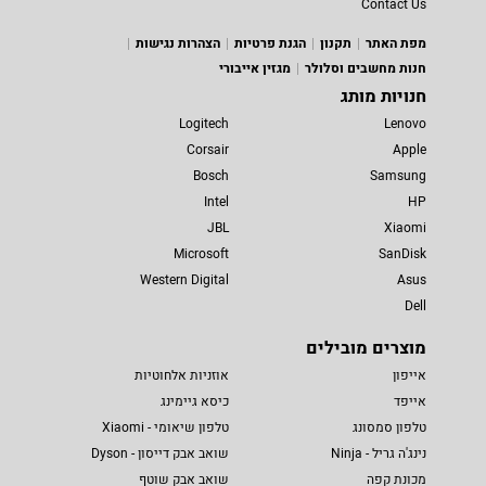
Contact Us
מפת האתר
תקנון
הגנת פרטיות
הצהרות נגישות
חנות מחשבים וסלולר
מגזין אייבורי
חנויות מותג
Logitech
Lenovo
Corsair
Apple
Bosch
Samsung
Intel
HP
JBL
Xiaomi
Microsoft
SanDisk
Western Digital
Asus
Dell
מוצרים מובילים
אייפון
אוזניות אלחוטיות
אייפד
כיסא גיימינג
טלפון סמסונג
טלפון שיאומי - Xiaomi
נינג'ה גריל - Ninja
שואב אבק דייסון - Dyson
מכונת קפה
שואב אבק שוטף