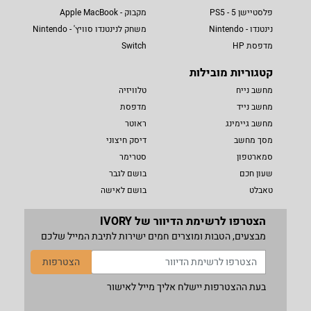
פלסטיישן 5 - PS5
מקבוק - Apple MacBook
נינטנדו - Nintendo
משחק לנינטנדו סוויץ' - Nintendo
מדפסת HP
Switch
קטגוריות מובילות
מחשב נייח
טלוויזיה
מחשב נייד
מדפסת
מחשב גיימינג
ראוטר
מסך מחשב
דיסק חיצוני
סמארטפון
סטרימר
שעון חכם
בושם לגבר
טאבלט
בושם לאישה
הצטרפו לרשימת הדיוור של IVORY
מבצעים, הטבות ומוצרים חמים ישירות לתיבת המייל שלכם
הצטרפות
בעת ההצטרפות יישלח אליך מייל לאישור