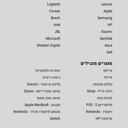
Logitech
Lenovo
Corsair
Apple
Bosch
Samsung
Intel
HP
JBL
Xiaomi
Microsoft
SanDisk
Western Digital
Asus
Dell
מוצרים מובילים
אייפון
אוזניות אלחוטיות
אייפד
כיסא גיימינג
טלפון סמסונג
טלפון שיאומי - Xiaomi
נינג'ה גריל - Ninja
שואב אבק דייסון - Dyson
מכונת קפה
שואב אבק שוטף
פלסטיישן 5 - PS5
מקבוק - Apple MacBook
נינטנדו - Nintendo
משחק לנינטנדו סוויץ' - Nintendo
מדפסת HP
Switch