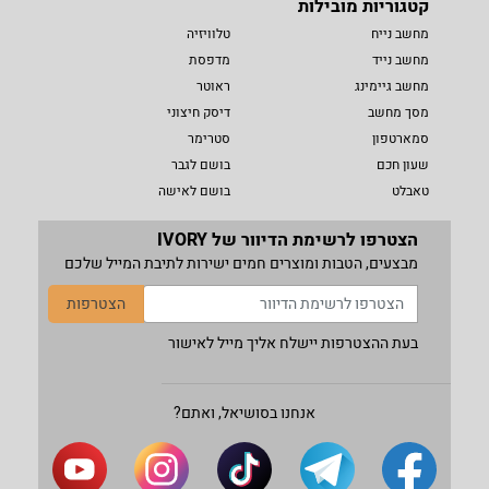
קטגוריות מובילות
מחשב נייח
טלוויזיה
מחשב נייד
מדפסת
מחשב גיימינג
ראוטר
מסך מחשב
דיסק חיצוני
סמארטפון
סטרימר
שעון חכם
בושם לגבר
טאבלט
בושם לאישה
הצטרפו לרשימת הדיוור של IVORY
מבצעים, הטבות ומוצרים חמים ישירות לתיבת המייל שלכם
הצטרפות
בעת ההצטרפות יישלח אליך מייל לאישור
אנחנו בסושיאל, ואתם?