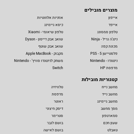
מוצרים מובילים
אייפון
אוזניות אלחוטיות
אייפד
כיסא גיימינג
טלפון סמסונג
טלפון שיאומי - Xiaomi
נינג'ה גריל - Ninja
שואב אבק דייסון - Dyson
מכונת קפה
שואב אבק שוטף
פלסטיישן 5 - PS5
מקבוק - Apple MacBook
נינטנדו - Nintendo
משחק לנינטנדו סוויץ' - Nintendo
מדפסת HP
Switch
קטגוריות מובילות
מחשב נייח
טלוויזיה
מחשב נייד
מדפסת
מחשב גיימינג
ראוטר
מסך מחשב
דיסק חיצוני
סמארטפון
סטרימר
שעון חכם
בושם לגבר
טאבלט
בושם לאישה