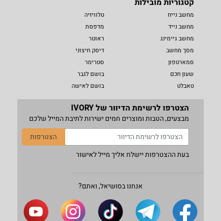
קטגוריות מובילות
מחשב נייח
טלוויזיה
מחשב נייד
מדפסת
מחשב גיימינג
ראוטר
מסך מחשב
דיסק חיצוני
סמארטפון
סטרימר
שעון חכם
בושם לגבר
טאבלט
בושם לאישה
הצטרפו לרשימת הדיוור של IVORY
מבצעים, הטבות ומוצרים חמים ישירות לתיבת המייל שלכם
הצטרפות
בעת ההצטרפות יישלח אליך מייל לאישור
אנחנו בסושיאל, ואתם?