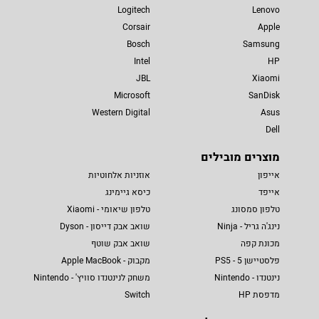
Logitech
Lenovo
Corsair
Apple
Bosch
Samsung
Intel
HP
JBL
Xiaomi
Microsoft
SanDisk
Western Digital
Asus
Dell
מוצרים מובילים
אייפון
אוזניות אלחוטיות
אייפד
כיסא גיימינג
טלפון סמסונג
טלפון שיאומי - Xiaomi
נינג'ה גריל - Ninja
שואב אבק דייסון - Dyson
מכונת קפה
שואב אבק שוטף
פלסטיישן 5 - PS5
מקבוק - Apple MacBook
נינטנדו - Nintendo
משחק לנינטנדו סוויץ' - Nintendo
מדפסת HP
Switch