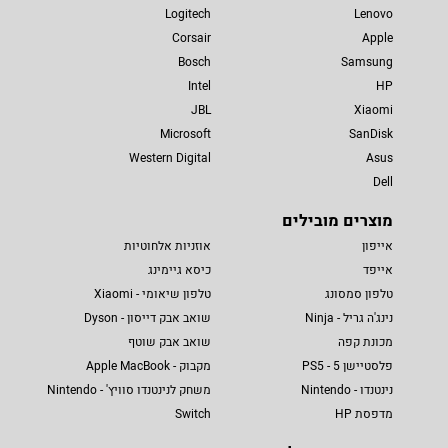
Logitech
Lenovo
Corsair
Apple
Bosch
Samsung
Intel
HP
JBL
Xiaomi
Microsoft
SanDisk
Western Digital
Asus
Dell
מוצרים מובילים
אייפון
אוזניות אלחוטיות
אייפד
כיסא גיימינג
טלפון סמסונג
טלפון שיאומי - Xiaomi
נינג'ה גריל - Ninja
שואב אבק דייסון - Dyson
מכונת קפה
שואב אבק שוטף
פלסטיישן 5 - PS5
מקבוק - Apple MacBook
נינטנדו - Nintendo
משחק לנינטנדו סוויץ' - Nintendo
מדפסת HP
Switch