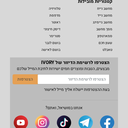
קטגוריות מובילות
מחשב נייח
טלוויזיה
מחשב נייד
מדפסת
מחשב גיימינג
ראוטר
מסך מחשב
דיסק חיצוני
סמארטפון
סטרימר
שעון חכם
בושם לגבר
טאבלט
בושם לאישה
הצטרפו לרשימת הדיוור של IVORY
מבצעים, הטבות ומוצרים חמים ישירות לתיבת המייל שלכם
הצטרפות
בעת ההצטרפות יישלח אליך מייל לאישור
אנחנו בסושיאל, ואתם?