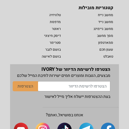
קטגוריות מובילות
מחשב נייח
טלוויזיה
מחשב נייד
מדפסת
מחשב גיימינג
ראוטר
מסך מחשב
דיסק חיצוני
סמארטפון
סטרימר
שעון חכם
בושם לגבר
טאבלט
בושם לאישה
הצטרפו לרשימת הדיוור של IVORY
מבצעים, הטבות ומוצרים חמים ישירות לתיבת המייל שלכם
הצטרפות
בעת ההצטרפות יישלח אליך מייל לאישור
אנחנו בסושיאל, ואתם?