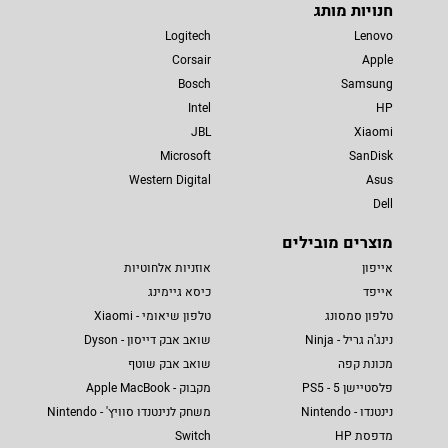
חנויות מותג
Logitech
Lenovo
Corsair
Apple
Bosch
Samsung
Intel
HP
JBL
Xiaomi
Microsoft
SanDisk
Western Digital
Asus
Dell
מוצרים מובילים
אייפון
אוזניות אלחוטיות
אייפד
כיסא גיימינג
טלפון סמסונג
טלפון שיאומי - Xiaomi
נינג'ה גריל - Ninja
שואב אבק דייסון - Dyson
מכונת קפה
שואב אבק שוטף
פלסטיישן 5 - PS5
מקבוק - Apple MacBook
נינטנדו - Nintendo
משחק לנינטנדו סוויץ' - Nintendo
מדפסת HP
Switch