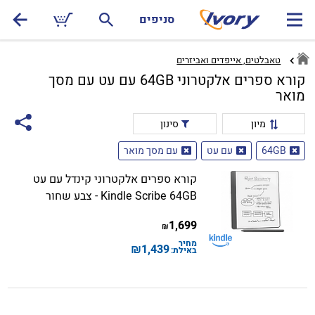
סניפים
טאבלטים, אייפדים ואביזרים
קורא ספרים אלקטרוני 64GB עם עט עם מסך
מואר
מיון
סינון
64GB
עם עט
עם מסך מואר
קורא ספרים אלקטרוני קינדל עם עט
Kindle Scribe 64GB - צבע שחור
1,699
₪
מחיר
₪
1,439
באילת: