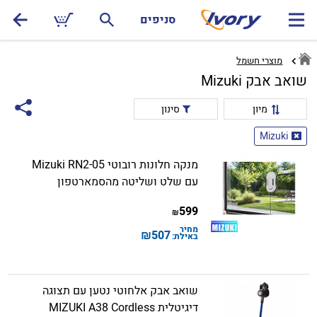
סניפים
מוצרי חשמל
שואב אבק Mizuki
מיון
סינון
Mizuki
מנקה חלונות רובוטי Mizuki RN2-05
עם שלט ושליטה מהסמארטפון
599
₪
מחיר
₪
507
באילת:
שואב אבק אלחוטי נטען עם תצוגה
דיגיטלית MIZUKI A38 Cordless