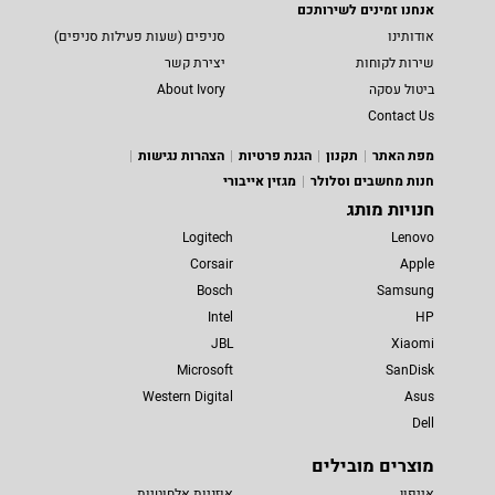
אנחנו זמינים לשירותכם
אודותינו
סניפים (שעות פעילות סניפים)
שירות לקוחות
יצירת קשר
ביטול עסקה
About Ivory
Contact Us
מפת האתר
תקנון
הגנת פרטיות
הצהרות נגישות
חנות מחשבים וסלולר
מגזין אייבורי
חנויות מותג
Logitech
Lenovo
Corsair
Apple
Bosch
Samsung
Intel
HP
JBL
Xiaomi
Microsoft
SanDisk
Western Digital
Asus
Dell
מוצרים מובילים
אייפון
אוזניות אלחוטיות