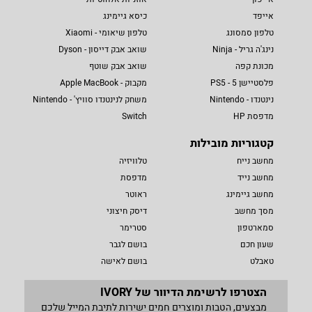
אייפד
כיסא גיימינג
טלפון סמסונג
טלפון שיאומי - Xiaomi
נינג'ה גריל - Ninja
שואב אבק דייסון - Dyson
מכונת קפה
שואב אבק שוטף
פלסטיישן 5 - PS5
מקבוק - Apple MacBook
נינטנדו - Nintendo
משחק לנינטנדו סוויץ' - Nintendo
מדפסת HP
Switch
קטגוריות מובילות
מחשב נייח
טלוויזיה
מחשב נייד
מדפסת
מחשב גיימינג
ראוטר
מסך מחשב
דיסק חיצוני
סמארטפון
סטרימר
שעון חכם
בושם לגבר
טאבלט
בושם לאישה
הצטרפו לרשימת הדיוור של IVORY
מבצעים, הטבות ומוצרים חמים ישירות לתיבת המייל שלכם