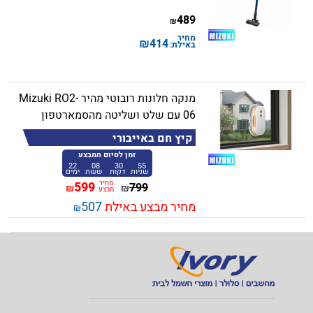
489
₪
מחיר
₪
414
באילת:
מנקה חלונות רובוטי מהיר Mizuki RO2-
06 עם שלט ושליטה מהסמארטפון
קיץ חם באייבורי
זמן לסיום המבצע
22
08
30
55
שניות
דקות
שעות
ימים
מחיר
599
799
₪
₪
מבצע
מחיר מבצע באילת
507
₪