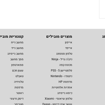
ג
מוצרים מובילים
קטגוריות מוביל
אייפון
מחשב נייח
אייפד
מחשב נייד
טלפון סמסונג
מחשב גיימינג
נינג'ה גריל - Ninja
מסך מחשב
מכונת קפה
סמארטפון
פלסטיישן 5 - PS5
שעון חכם
נינטנדו - Nintendo
טאבלט
מדפסת HP
טלוויזיה
אוזניות אלחוטיות
מדפסת
כיסא גיימינג
ראוטר
טלפון שיאומי - Xiaomi
דיסק חיצוני
שואב אבק דייסון - Dyson
סטרימר