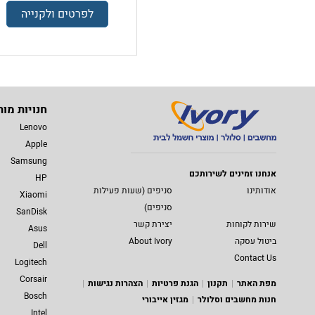
לפרטים ולקנייה
חנויות מות
Lenovo
Apple
Samsung
אנחנו זמינים לשירותכם
HP
אודותינו
סניפים (שעות פעילות
Xiaomi
סניפים)
SanDisk
שירות לקוחות
יצירת קשר
Asus
ביטול עסקה
About Ivory
Dell
Contact Us
Logitech
Corsair
מפת האתר
תקנון
הגנת פרטיות
הצהרות נגישות
Bosch
חנות מחשבים וסלולר
מגזין אייבורי
Intel