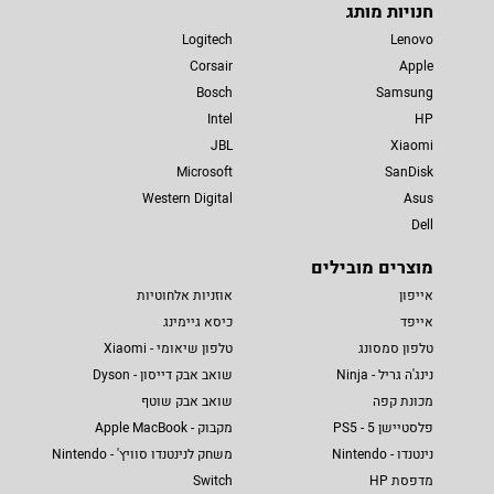
חנויות מותג
Logitech
Lenovo
Corsair
Apple
Bosch
Samsung
Intel
HP
JBL
Xiaomi
Microsoft
SanDisk
Western Digital
Asus
Dell
מוצרים מובילים
אייפון
אוזניות אלחוטיות
אייפד
כיסא גיימינג
טלפון סמסונג
טלפון שיאומי - Xiaomi
נינג'ה גריל - Ninja
שואב אבק דייסון - Dyson
מכונת קפה
שואב אבק שוטף
פלסטיישן 5 - PS5
מקבוק - Apple MacBook
נינטנדו - Nintendo
משחק לנינטנדו סוויץ' - Nintendo
מדפסת HP
Switch