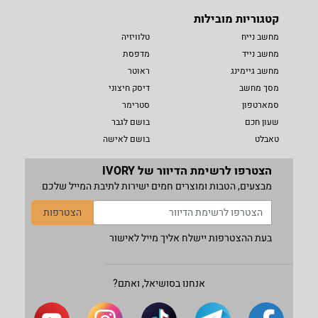
קטגוריות מובילות
מחשב נייח
טלוויזיה
מחשב נייד
מדפסת
מחשב גיימינג
ראוטר
מסך מחשב
דיסק חיצוני
סמארטפון
סטרימר
שעון חכם
בושם לגבר
טאבלט
בושם לאישה
הצטרפו לרשימת הדיוור של IVORY
מבצעים, הטבות ומוצרים חמים ישירות לתיבת המייל שלכם
הצטרפות
בעת ההצטרפות יישלח אליך מייל לאישור
אנחנו בסושיאל, ואתם?