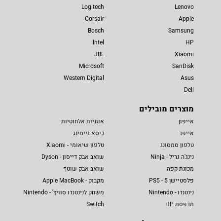
Logitech
Lenovo
Corsair
Apple
Bosch
Samsung
Intel
HP
JBL
Xiaomi
Microsoft
SanDisk
Western Digital
Asus
Dell
מוצרים מובילים
אייפון
אוזניות אלחוטיות
אייפד
כיסא גיימינג
טלפון סמסונג
טלפון שיאומי - Xiaomi
נינג'ה גריל - Ninja
שואב אבק דייסון - Dyson
מכונת קפה
שואב אבק שוטף
פלסטיישן 5 - PS5
מקבוק - Apple MacBook
נינטנדו - Nintendo
משחק לנינטנדו סוויץ' - Nintendo
מדפסת HP
Switch