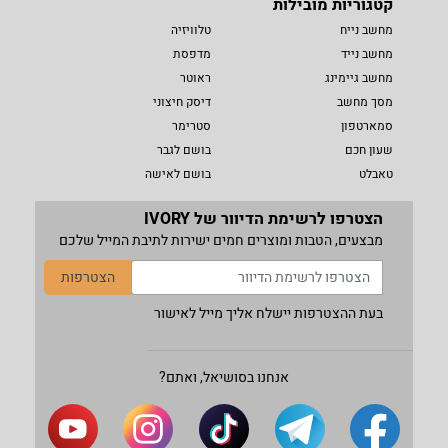
קטגוריות מובילות
מחשב נייח
טלוויזיה
מחשב נייד
מדפסת
מחשב גיימינג
ראוטר
מסך מחשב
דיסק חיצוני
סמארטפון
סטרימר
שעון חכם
בושם לגבר
טאבלט
בושם לאישה
הצטרפו לרשימת הדיוור של IVORY
מבצעים, הטבות ומוצרים חמים ישירות לתיבת המייל שלכם
הצטרפות
בעת ההצטרפות יישלח אליך מייל לאישור
אנחנו בסושיאל, ואתם?