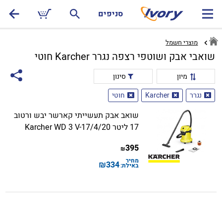
סניפים
מוצרי חשמל
שואבי אבק ושוטפי רצפה נגרר Karcher חוטי
מיון
סינון
נגרר
Karcher
חוטי
שואב אבק תעשייתי קארשר יבש ורטוב
17 ליטר Karcher WD 3 V-17/4/20
395
₪
מחיר
₪
334
באילת: