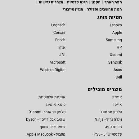
מפת האתר
תקנון
הגנת פרטיות
הצהרות נגישות
חנות מחשבים וסלולר
מגזין אייבורי
חנויות מותג
Logitech
Lenovo
Corsair
Apple
Bosch
Samsung
Intel
HP
JBL
Xiaomi
Microsoft
SanDisk
Western Digital
Asus
Dell
מוצרים מובילים
אייפון
אוזניות אלחוטיות
אייפד
כיסא גיימינג
טלפון סמסונג
טלפון שיאומי - Xiaomi
נינג'ה גריל - Ninja
שואב אבק דייסון - Dyson
מכונת קפה
שואב אבק שוטף
פלסטיישן 5 - PS5
מקבוק - Apple MacBook