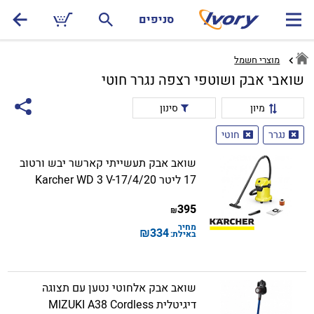
סניפים
מוצרי חשמל
שואבי אבק ושוטפי רצפה נגרר חוטי
מיון
סינון
נגרר
חוטי
שואב אבק תעשייתי קארשר יבש ורטוב
17 ליטר Karcher WD 3 V-17/4/20
395
₪
מחיר
₪
334
באילת:
שואב אבק אלחוטי נטען עם תצוגה
דיגיטלית MIZUKI A38 Cordless