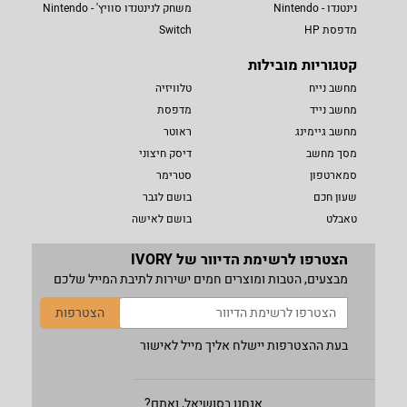
נינטנדו - Nintendo
משחק לנינטנדו סוויץ' - Nintendo
מדפסת HP
Switch
קטגוריות מובילות
מחשב נייח
טלוויזיה
מחשב נייד
מדפסת
מחשב גיימינג
ראוטר
מסך מחשב
דיסק חיצוני
סמארטפון
סטרימר
שעון חכם
בושם לגבר
טאבלט
בושם לאישה
הצטרפו לרשימת הדיוור של IVORY
מבצעים, הטבות ומוצרים חמים ישירות לתיבת המייל שלכם
הצטרפות
בעת ההצטרפות יישלח אליך מייל לאישור
אנחנו בסושיאל, ואתם?