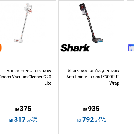
שואב אבק אלחוטי נטען Shark
שואב אבק שיאומי אלחוטי
IZ300EUT שארק עם Anti Hair
Xiaomi Vacuum Cleaner G20
Lite
Wrap
375
935
₪
₪
מחיר
792
מחיר
317
₪
₪
באילת:
באילת: