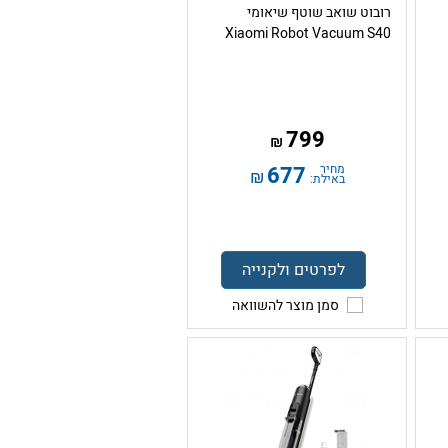
רובוט שואב שוטף שיאומי
Xiaomi Robot Vacuum S40
799
₪
מחיר
677
₪
באילת:
לפרטים ולקנייה
סמן מוצר להשוואה