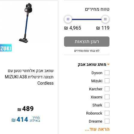
טווח מחירים
4,965 ₪
119 ₪
רענן תוצאות
לא נבחר טווח מחירים
מותג שואב אבק
שואב אבק אלחוטי נטען עם
Dyson
תצוגה דיגיטלית MIZUKI A38
Mizuki
Cordless
Karcher
Xiaomi
Shark
489
₪
Roborock
מחיר
414
₪
באילת:
Dreame
הראה עוד...