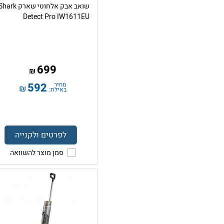
שואב אבק אלחוטי שארק hark
Detect Pro IW1611EU
699
₪
מחיר
592
₪
באילת:
לפרטים ולקנייה
סמן מוצר להשוואה