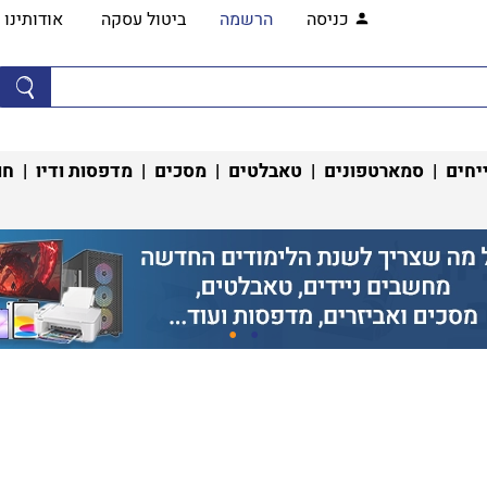
כניסה
הרשמה
ביטול עסקה
אודותינו
יחים
|
סמארטפונים
|
טאבלטים
|
מסכים
|
מדפסות ודיו
|
חו