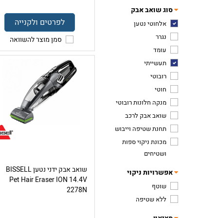
סוג שואב אבק
לפרטים ולקנייה
אלחוטי נטען
נגרר
סמן מוצר להשוואה
עומד
תעשייתי
רובוטי
חוטי
מנקה חלונות רובוטי
שואב אבק לרכב
תחנת שטיפה וייבוש
מכונת ניקוי ספות
ושטיחים
שואב אבק ידני נטען BISSELL
אפשרויות ניקוי
Pet Hair Eraser ION 14.4V
שוטף
2278N
ללא שטיפה