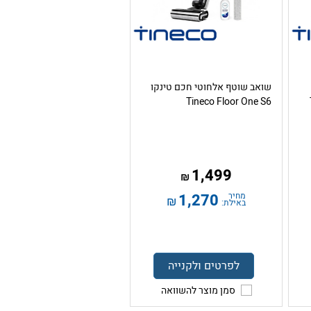
שואב שוטף אלחוטי חכם טינקו
Tineco Floor One S6
1,499
₪
מחיר
1,270
₪
באילת:
לפרטים ולקנייה
סמן מוצר להשוואה