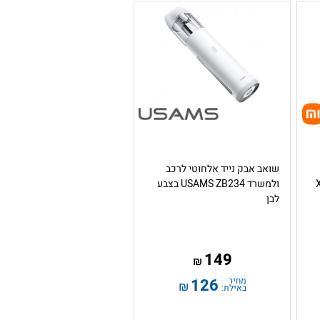
שואב אבק נייד אלחוטי לרכב
ולמשרד USAMS ZB234 בצבע
לבן
149
₪
מחיר
126
₪
באילת: