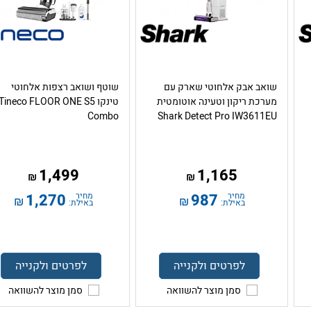
שואב אבק אלחוטי שארק עם
שוטף ושואב רצפות אלחוטי
מערכת ריקון וטעינה אוטומטית
טינקו Tineco FLOOR ONE S5
Combo
Shark Detect Pro IW3611EU
1,499
1,165
₪
₪
מחיר
987
מחיר
1,270
₪
₪
באילת:
באילת:
לפרטים ולקנייה
לפרטים ולקנייה
סמן מוצר להשוואה
סמן מוצר להשוואה