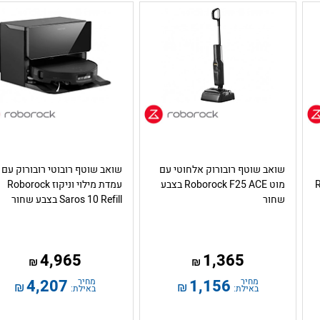
שואב שוטף רובורוק אלחוטי עם
שואב שוטף רובוטי רובורוק עם
מוט Roborock F25 ACE בצבע
עמדת מילוי וניקוז Roborock
שחור
Saros 10 Refill בצבע שחור
4,965
1,365
₪
₪
מחיר
1,156
מחיר
4,207
₪
₪
באילת:
באילת: