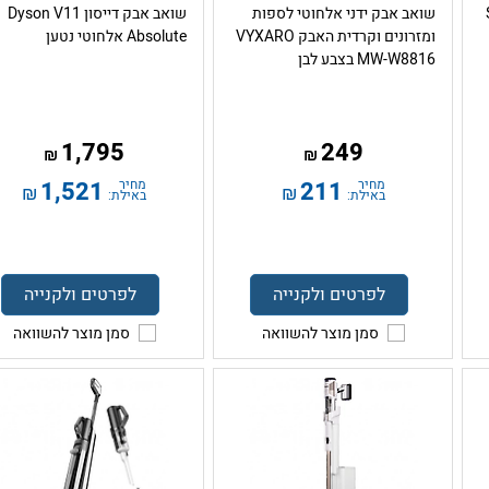
S
שואב אבק ידני אלחוטי לספות
שואב אבק דייסון Dyson V11
ומזרונים וקרדית האבק VYXARO
Absolute אלחוטי נטען
MW-W8816 בצבע לבן
1,795
249
₪
₪
מחיר
211
מחיר
1,521
₪
₪
באילת:
באילת:
לפרטים ולקנייה
לפרטים ולקנייה
סמן מוצר להשוואה
סמן מוצר להשוואה