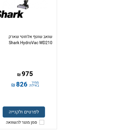
שואב שוטף אלחוטי שארק
Shark HydroVac WD210
975
₪
מחיר
826
₪
באילת:
לפרטים ולקנייה
סמן מוצר להשוואה