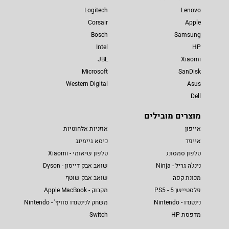
Logitech
Lenovo
Corsair
Apple
Bosch
Samsung
Intel
HP
JBL
Xiaomi
Microsoft
SanDisk
Western Digital
Asus
Dell
מוצרים מובילים
אייפון
אוזניות אלחוטיות
אייפד
כיסא גיימינג
טלפון סמסונג
טלפון שיאומי - Xiaomi
נינג'ה גריל - Ninja
שואב אבק דייסון - Dyson
מכונת קפה
שואב אבק שוטף
פלסטיישן 5 - PS5
מקבוק - Apple MacBook
נינטנדו - Nintendo
משחק לנינטנדו סוויץ' - Nintendo
מדפסת HP
Switch