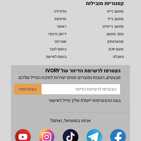
קטגוריות מובילות
מחשב נייח
טלוויזיה
מחשב נייד
מדפסת
מחשב גיימינג
ראוטר
מסך מחשב
דיסק חיצוני
סמארטפון
סטרימר
שעון חכם
בושם לגבר
טאבלט
בושם לאישה
הצטרפו לרשימת הדיוור של IVORY
מבצעים, הטבות ומוצרים חמים ישירות לתיבת המייל שלכם
הצטרפות
בעת ההצטרפות יישלח אליך מייל לאישור
אנחנו בסושיאל, ואתם?