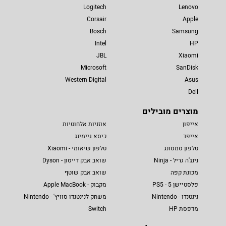
Logitech
Lenovo
Corsair
Apple
Bosch
Samsung
Intel
HP
JBL
Xiaomi
Microsoft
SanDisk
Western Digital
Asus
Dell
מוצרים מובילים
אייפון
אוזניות אלחוטיות
אייפד
כיסא גיימינג
טלפון סמסונג
טלפון שיאומי - Xiaomi
נינג'ה גריל - Ninja
שואב אבק דייסון - Dyson
מכונת קפה
שואב אבק שוטף
פלסטיישן 5 - PS5
מקבוק - Apple MacBook
נינטנדו - Nintendo
משחק לנינטנדו סוויץ' - Nintendo
מדפסת HP
Switch