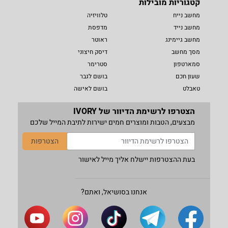
קטגוריות מובילות
מחשב נייח
טלוויזיה
מחשב נייד
מדפסת
מחשב גיימינג
ראוטר
מסך מחשב
דיסק חיצוני
סמארטפון
סטרימר
שעון חכם
בושם לגבר
טאבלט
בושם לאישה
הצטרפו לרשימת הדיוור של IVORY
מבצעים, הטבות ומוצרים חמים ישירות לתיבת המייל שלכם
הצטרפות
בעת ההצטרפות יישלח אליך מייל לאישור
אנחנו בסושיאל, ואתם?