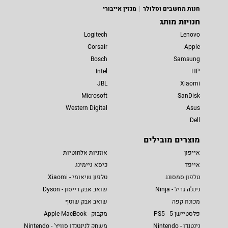
חנות מחשבים וסלולר
מגזין אייבורי
חנויות מותג
Logitech
Lenovo
Corsair
Apple
Bosch
Samsung
Intel
HP
JBL
Xiaomi
Microsoft
SanDisk
Western Digital
Asus
Dell
מוצרים מובילים
אייפון
אוזניות אלחוטיות
אייפד
כיסא גיימינג
טלפון סמסונג
טלפון שיאומי - Xiaomi
נינג'ה גריל - Ninja
שואב אבק דייסון - Dyson
מכונת קפה
שואב אבק שוטף
פלסטיישן 5 - PS5
מקבוק - Apple MacBook
נינטנדו - Nintendo
משחק לנינטנדו סוויץ' - Nintendo