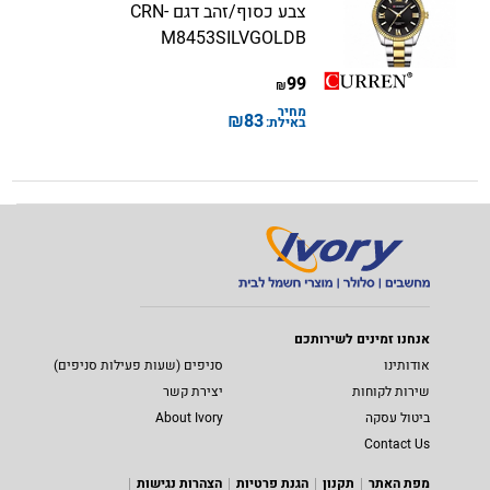
צבע כסוף/זהב דגם CRN-
M8453SILVGOLDB
99
₪
מחיר
₪
83
באילת:
אנחנו זמינים לשירותכם
אודותינו
סניפים (שעות פעילות סניפים)
שירות לקוחות
יצירת קשר
ביטול עסקה
About Ivory
Contact Us
מפת האתר
תקנון
הגנת פרטיות
הצהרות נגישות