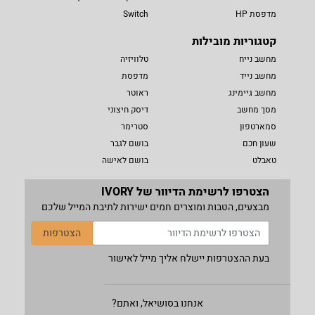
מדפסת HP
Switch
קטגוריות מובילות
מחשב נייח
טלוויזיה
מחשב נייד
מדפסת
מחשב גיימינג
ראוטר
מסך מחשב
דיסק חיצוני
סמארטפון
סטרימר
שעון חכם
בושם לגבר
טאבלט
בושם לאישה
הצטרפו לרשימת הדיוור של IVORY
מבצעים, הטבות ומוצרים חמים ישירות לתיבת המייל שלכם
הצטרפות
בעת ההצטרפות יישלח אליך מייל לאישור
אנחנו בסושיאל, ואתם?