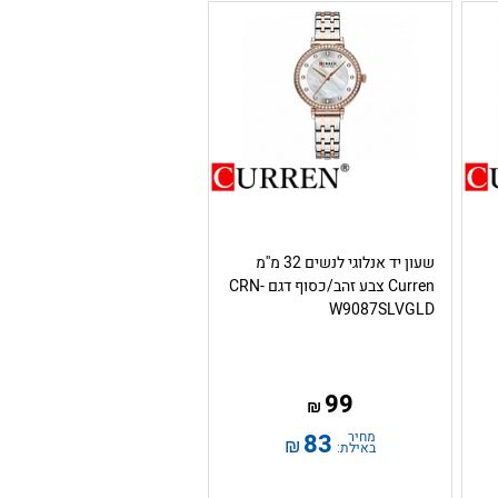
שעון יד אנלוגי לנשים 32 מ''מ
Curren צבע זהב/כסוף דגם CRN-
W9087SLVGLD
99
₪
מחיר
83
₪
באילת: