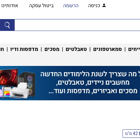
כניסה
הרשמה
ביטול עסקה
אודותינו
יחים
|
סמארטפונים
|
טאבלטים
|
מסכים
|
מדפסות ודיו
|
חו
42 מ''מ