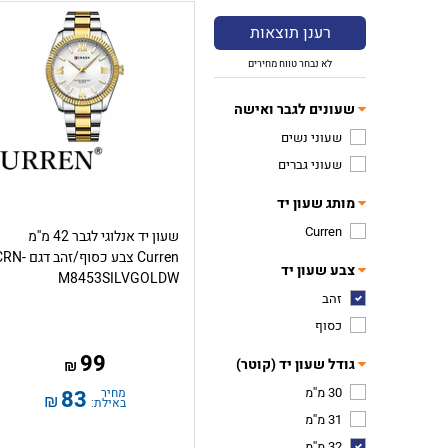
רענן תוצאות
לא נבחר טווח מחירים
שעונים לגבר ואישה
שעוני נשים
שעוני גברים
מותג שעון יד
Curren
שעון יד אנלוגי לגבר 42 מ''מ
Curren צבע כסוף/זהב דגם 
צבע שעון יד
M8453SILVGOLDW
זהב
כסוף
99
גודל שעון יד (קוטר)
₪
30 מ''מ
מחיר
83
₪
באילת:
31 מ''מ
32 מ''מ