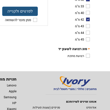
33 מ''מ
לפרטים ולקנייה
40 מ''מ
42 מ''מ
סמן מוצר להשוואה
43 מ''מ
44 מ''מ
45 מ''מ
סוג רצועה לשעון יד
רצועת מתכת
חנויות מות
Lenovo
Apple
Samsung
אנחנו זמינים לשירותכם
HP
אודותינו
סניפים (שעות פעילות
Xiaomi