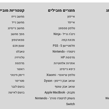
ג
מוצרים מובילים
קטגוריות מוביל
אייפון
מחשב נייח
אייפד
מחשב נייד
טלפון סמסונג
מחשב גיימינג
נינג'ה גריל - Ninja
מסך מחשב
מכונת קפה
סמארטפון
פלסטיישן 5 - PS5
שעון חכם
נינטנדו - Nintendo
טאבלט
מדפסת HP
טלוויזיה
אוזניות אלחוטיות
מדפסת
כיסא גיימינג
ראוטר
טלפון שיאומי - Xiaomi
דיסק חיצוני
שואב אבק דייסון - Dyson
סטרימר
שואב אבק שוטף
בושם לגבר
מקבוק - Apple MacBook
בושם לאישה
We
משחק לנינטנדו סוויץ' - Nintendo
Switch