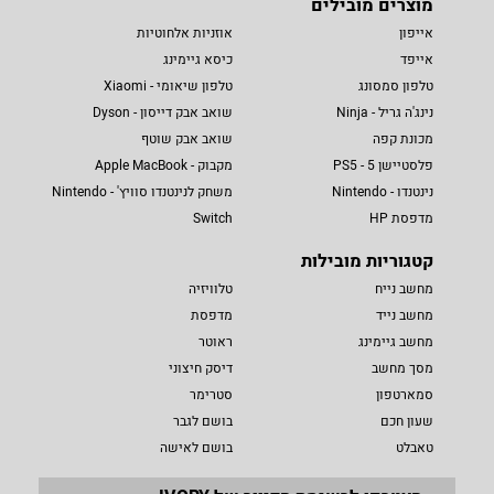
מוצרים מובילים
אייפון
אוזניות אלחוטיות
אייפד
כיסא גיימינג
טלפון סמסונג
טלפון שיאומי - Xiaomi
נינג'ה גריל - Ninja
שואב אבק דייסון - Dyson
מכונת קפה
שואב אבק שוטף
פלסטיישן 5 - PS5
מקבוק - Apple MacBook
נינטנדו - Nintendo
משחק לנינטנדו סוויץ' - Nintendo
מדפסת HP
Switch
קטגוריות מובילות
מחשב נייח
טלוויזיה
מחשב נייד
מדפסת
מחשב גיימינג
ראוטר
מסך מחשב
דיסק חיצוני
סמארטפון
סטרימר
שעון חכם
בושם לגבר
טאבלט
בושם לאישה