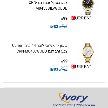
צבע כסוף/זהב דגם CRN-
M8453SILVGOLDB
99
₪
מחיר
₪
83
באילת:
שעון יד אנלוגי לגבר 44 מ''מ Curren
צבע זהב דגם CRN-M8407GOLD
99
₪
מחיר
₪
83
באילת: