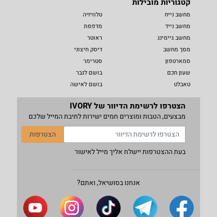
קטגוריות מובילות
מחשב נייח
טלוויזיה
מחשב נייד
מדפסת
מחשב גיימינג
ראוטר
מסך מחשב
דיסק חיצוני
סמארטפון
סטרימר
שעון חכם
בושם לגבר
טאבלט
בושם לאישה
הצטרפו לרשימת הדיוור של IVORY
מבצעים, הטבות ומוצרים חמים ישירות לתיבת המייל שלכם
הצטרפות
בעת ההצטרפות יישלח אליך מייל לאישור
אנחנו בסושיאל, ואתם?