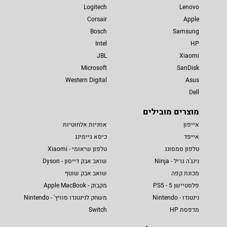
Logitech
Lenovo
Corsair
Apple
Bosch
Samsung
Intel
HP
JBL
Xiaomi
Microsoft
SanDisk
Western Digital
Asus
Dell
מוצרים מובילים
אייפון
אוזניות אלחוטיות
אייפד
כיסא גיימינג
טלפון סמסונג
טלפון שיאומי - Xiaomi
נינג'ה גריל - Ninja
שואב אבק דייסון - Dyson
מכונת קפה
שואב אבק שוטף
פלסטיישן 5 - PS5
מקבוק - Apple MacBook
נינטנדו - Nintendo
משחק לנינטנדו סוויץ' - Nintendo
מדפסת HP
Switch