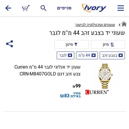
סניפים
שעונים וטכנולוגיה לבישה
שעוני יד בצבע זהב 44 מ''מ לגבר
מיון
סינון
בצבע זהב
44 מ''מ
לגבר
שעון יד אנלוגי לגבר 44 מ''מ Curren
צבע זהב דגם CRN-M8407GOLD
99
₪
מחיר
₪
83
באילת: