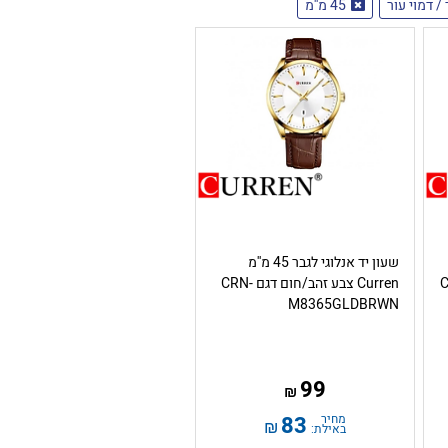
/ דמוי עור
45 מ''מ
שעון יד אנלוגי לגבר 45 מ''מ
ם CRN-
Curren צבע זהב/חום דגם CRN-
M8365GLDBRWN
99
₪
מחיר
83
₪
באילת: