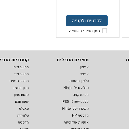
לפרטים ולקנייה
סמן מוצר להשוואה
ג
מוצרים מובילים
קטגוריות מוביל
אייפון
מחשב נייח
אייפד
מחשב נייד
טלפון סמסונג
מחשב גיימינג
נינג'ה גריל - Ninja
מסך מחשב
מכונת קפה
סמארטפון
פלסטיישן 5 - PS5
שעון חכם
נינטנדו - Nintendo
טאבלט
מדפסת HP
טלוויזיה
אוזניות אלחוטיות
מדפסת