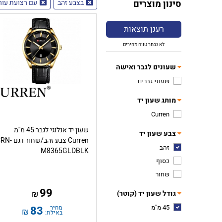
סינון מוצרים
בצבע זהב
עם רצועת עור 
רענן תוצאות
לא נבחר טווח מחירים
שעונים לגבר ואישה
שעוני גברים
מותג שעון יד
Curren
שעון יד אנלוגי לגבר 45 מ''מ
צבע שעון יד
Curren צבע זהב/שחור דג
זהב
M8365GLDBLK
כסוף
שחור
99
גודל שעון יד (קוטר)
₪
45 מ''מ
מחיר
83
₪
באילת: