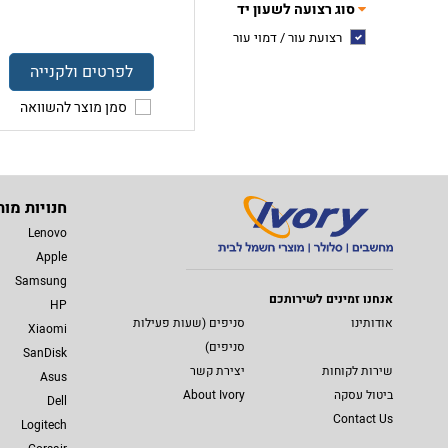
סוג רצועה לשעון יד
רצועת עור / דמוי עור
לפרטים ולקנייה
סמן מוצר להשוואה
חנויות מות
Lenovo
Apple
Samsung
אנחנו זמינים לשירותכם
HP
אודותינו
סניפים (שעות פעילות
Xiaomi
סניפים)
SanDisk
שירות לקוחות
יצירת קשר
Asus
ביטול עסקה
About Ivory
Dell
Contact Us
Logitech