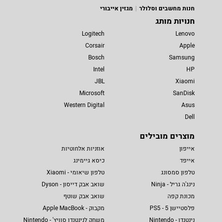
חנות מחשבים וסלולר
מגזין אייבורי
חנויות מותג
Logitech
Lenovo
Corsair
Apple
Bosch
Samsung
Intel
HP
JBL
Xiaomi
Microsoft
SanDisk
Western Digital
Asus
Dell
מוצרים מובילים
אייפון
אוזניות אלחוטיות
אייפד
כיסא גיימינג
טלפון סמסונג
טלפון שיאומי - Xiaomi
נינג'ה גריל - Ninja
שואב אבק דייסון - Dyson
מכונת קפה
שואב אבק שוטף
פלסטיישן 5 - PS5
מקבוק - Apple MacBook
נינטנדו - Nintendo
משחק לנינטנדו סוויץ' - Nintendo