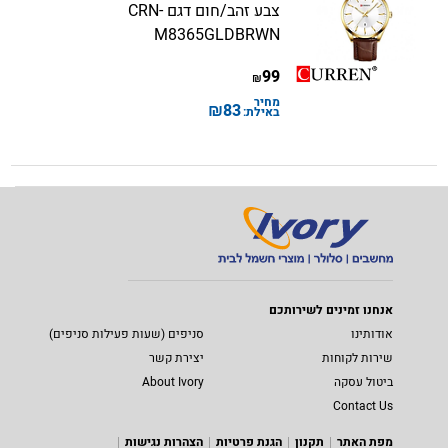
צבע זהב/חום דגם CRN-
M8365GLDBRWN
99
₪
מחיר
₪
83
באילת:
אנחנו זמינים לשירותכם
אודותינו
סניפים (שעות פעילות סניפים)
שירות לקוחות
יצירת קשר
ביטול עסקה
About Ivory
Contact Us
מפת האתר
תקנון
הגנת פרטיות
הצהרות נגישות