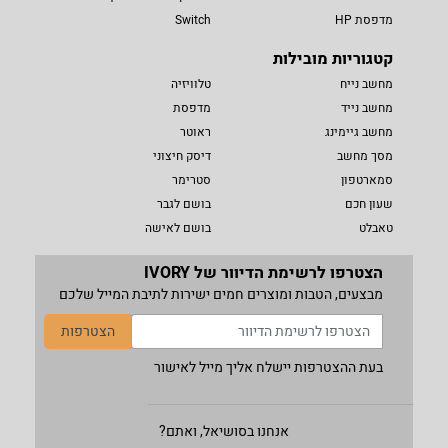
מדפסת HP
Switch
קטגוריות מובילות
מחשב נייח
טלוויזיה
מחשב נייד
מדפסת
מחשב גיימינג
ראוטר
מסך מחשב
דיסק חיצוני
סמארטפון
סטרימר
שעון חכם
בושם לגבר
טאבלט
בושם לאישה
הצטרפו לרשימת הדיוור של IVORY
מבצעים, הטבות ומוצרים חמים ישירות לתיבת המייל שלכם
הצטרפות
בעת ההצטרפות יישלח אליך מייל לאישור
אנחנו בסושיאל, ואתם?