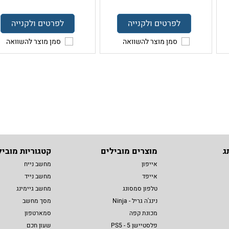
לפרטים ולקנייה
לפרטים ולקנייה
סמן מוצר להשוואה
סמן מוצר להשוואה
ג
מוצרים מובילים
קטגוריות מוביל
אייפון
מחשב נייח
אייפד
מחשב נייד
טלפון סמסונג
מחשב גיימינג
נינג'ה גריל - Ninja
מסך מחשב
מכונת קפה
סמארטפון
פלסטיישן 5 - PS5
שעון חכם