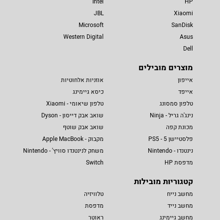
Intel
HP
JBL
Xiaomi
Microsoft
SanDisk
Western Digital
Asus
Dell
מוצרים מובילים
אייפון
אוזניות אלחוטיות
אייפד
כיסא גיימינג
טלפון סמסונג
טלפון שיאומי - Xiaomi
נינג'ה גריל - Ninja
שואב אבק דייסון - Dyson
מכונת קפה
שואב אבק שוטף
פלסטיישן 5 - PS5
מקבוק - Apple MacBook
נינטנדו - Nintendo
משחק לנינטנדו סוויץ' - Nintendo
מדפסת HP
Switch
קטגוריות מובילות
מחשב נייח
טלוויזיה
מחשב נייד
מדפסת
מחשב גיימינג
ראוטר