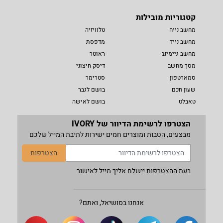
קטגוריות מובילות
מחשב נייח
טלוויזיה
מחשב נייד
מדפסת
מחשב גיימינג
ראוטר
מסך מחשב
דיסק חיצוני
סמארטפון
סטרימר
שעון חכם
בושם לגבר
טאבלט
בושם לאישה
הצטרפו לרשימת הדיוור של IVORY
מבצעים, הטבות ומוצרים חמים ישירות לתיבת המייל שלכם
הצטרפות
בעת ההצטרפות יישלח אליך מייל לאישור
אנחנו בסושיאל, ואתם?