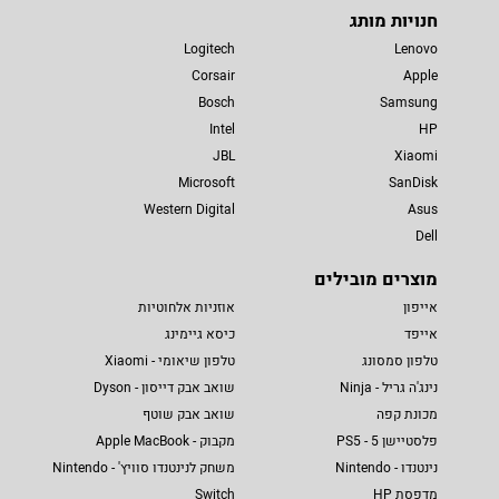
חנויות מותג
Logitech
Lenovo
Corsair
Apple
Bosch
Samsung
Intel
HP
JBL
Xiaomi
Microsoft
SanDisk
Western Digital
Asus
Dell
מוצרים מובילים
אייפון
אוזניות אלחוטיות
אייפד
כיסא גיימינג
טלפון סמסונג
טלפון שיאומי - Xiaomi
נינג'ה גריל - Ninja
שואב אבק דייסון - Dyson
מכונת קפה
שואב אבק שוטף
פלסטיישן 5 - PS5
מקבוק - Apple MacBook
נינטנדו - Nintendo
משחק לנינטנדו סוויץ' - Nintendo
מדפסת HP
Switch