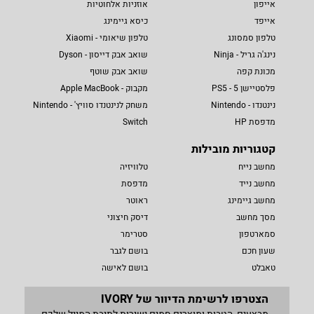
אייפון
אוזניות אלחוטיות
אייפד
כיסא גיימינג
טלפון סמסונג
טלפון שיאומי - Xiaomi
נינג'ה גריל - Ninja
שואב אבק דייסון - Dyson
מכונת קפה
שואב אבק שוטף
פלסטיישן 5 - PS5
מקבוק - Apple MacBook
נינטנדו - Nintendo
משחק לנינטנדו סוויץ' - Nintendo
מדפסת HP
Switch
קטגוריות מובילות
מחשב נייח
טלוויזיה
מחשב נייד
מדפסת
מחשב גיימינג
ראוטר
מסך מחשב
דיסק חיצוני
סמארטפון
סטרימר
שעון חכם
בושם לגבר
טאבלט
בושם לאישה
הצטרפו לרשימת הדיוור של IVORY