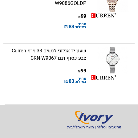
W9086GOLDP
99
₪
מחיר
₪
83
באילת:
שעון יד אנלוגי לנשים 33 מ''מ Curren
צבע כסוף דגם CRN-W9067
99
₪
מחיר
₪
83
באילת: