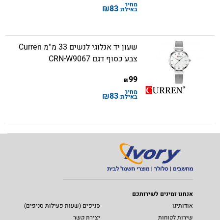
מחיר
₪
83
באילת:
שעון יד אנלוגי לנשים 33 מ''מ Curren
צבע כסוף דגם CRN-W9067
99
₪
מחיר
₪
83
באילת:
אנחנו זמינים לשירותכם
אודותינו
סניפים (שעות פעילות סניפים)
שירות לקוחות
יצירת קשר