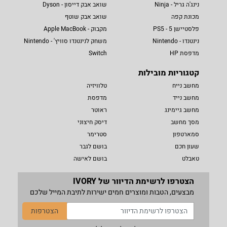
נינג'ה גריל - Ninja
שואב אבק דייסון - Dyson
מכונת קפה
שואב אבק שוטף
פלסטיישן 5 - PS5
מקבוק - Apple MacBook
נינטנדו - Nintendo
משחק לנינטנדו סוויץ' - Nintendo
מדפסת HP
Switch
קטגוריות מובילות
מחשב נייח
טלוויזיה
מחשב נייד
מדפסת
מחשב גיימינג
ראוטר
מסך מחשב
דיסק חיצוני
סמארטפון
סטרימר
שעון חכם
בושם לגבר
טאבלט
בושם לאישה
הצטרפו לרשימת הדיוור של IVORY
מבצעים, הטבות ומוצרים חמים ישירות לתיבת המייל שלכם
הצטרפות