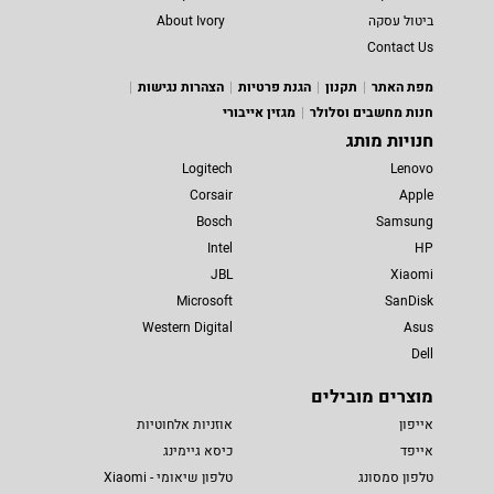
ביטול עסקה
About Ivory
Contact Us
מפת האתר
תקנון
הגנת פרטיות
הצהרות נגישות
חנות מחשבים וסלולר
מגזין אייבורי
חנויות מותג
Logitech
Lenovo
Corsair
Apple
Bosch
Samsung
Intel
HP
JBL
Xiaomi
Microsoft
SanDisk
Western Digital
Asus
Dell
מוצרים מובילים
אייפון
אוזניות אלחוטיות
אייפד
כיסא גיימינג
טלפון סמסונג
טלפון שיאומי - Xiaomi