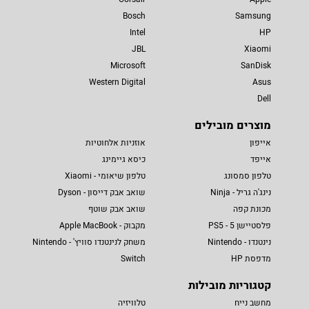
Bosch
Samsung
Intel
HP
JBL
Xiaomi
Microsoft
SanDisk
Western Digital
Asus
Dell
מוצרים מובילים
אייפון
אוזניות אלחוטיות
אייפד
כיסא גיימינג
טלפון סמסונג
טלפון שיאומי - Xiaomi
נינג'ה גריל - Ninja
שואב אבק דייסון - Dyson
מכונת קפה
שואב אבק שוטף
פלסטיישן 5 - PS5
מקבוק - Apple MacBook
נינטנדו - Nintendo
משחק לנינטנדו סוויץ' - Nintendo
מדפסת HP
Switch
קטגוריות מובילות
מחשב נייח
טלוויזיה