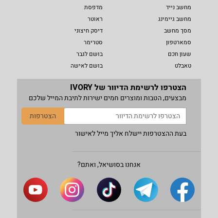
מחשב נייד
מדפסת
מחשב גיימינג
ראוטר
מסך מחשב
דיסק חיצוני
סמארטפון
סטרימר
שעון חכם
בושם לגבר
טאבלט
בושם לאישה
הצטרפו לרשימת הדיוור של IVORY
מבצעים, הטבות ומוצרים חמים ישירות לתיבת המייל שלכם
הצטרפות
בעת ההצטרפות יישלח אליך מייל לאישור
אנחנו בסושיאל, ואתם?