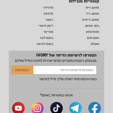
קטגוריות מובילות
מחשב נייח
טלוויזיה
מחשב נייד
מדפסת
מחשב גיימינג
ראוטר
מסך מחשב
דיסק חיצוני
סמארטפון
סטרימר
שעון חכם
בושם לגבר
טאבלט
בושם לאישה
הצטרפו לרשימת הדיוור של IVORY
מבצעים, הטבות ומוצרים חמים ישירות לתיבת המייל שלכם
הצטרפות
בעת ההצטרפות יישלח אליך מייל לאישור
אנחנו בסושיאל, ואתם?