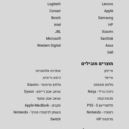
Logitech
Lenovo
Corsair
Apple
Bosch
Samsung
Intel
HP
JBL
Xiaomi
Microsoft
SanDisk
Western Digital
Asus
Dell
מוצרים מובילים
אייפון
אוזניות אלחוטיות
אייפד
כיסא גיימינג
טלפון סמסונג
טלפון שיאומי - Xiaomi
נינג'ה גריל - Ninja
שואב אבק דייסון - Dyson
מכונת קפה
שואב אבק שוטף
פלסטיישן 5 - PS5
מקבוק - Apple MacBook
נינטנדו - Nintendo
משחק לנינטנדו סוויץ' - Nintendo
מדפסת HP
Switch