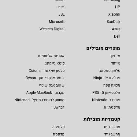
Intel
HP
JBL
Xiaomi
Microsoft
SanDisk
Western Digital
Asus
Dell
מוצרים מובילים
אייפון
אוזניות אלחוטיות
אייפד
כיסא גיימינג
טלפון סמסונג
טלפון שיאומי - Xiaomi
נינג'ה גריל - Ninja
שואב אבק דייסון - Dyson
מכונת קפה
שואב אבק שוטף
פלסטיישן 5 - PS5
מקבוק - Apple MacBook
נינטנדו - Nintendo
משחק לנינטנדו סוויץ' - Nintendo
מדפסת HP
Switch
קטגוריות מובילות
מחשב נייח
טלוויזיה
מחשב נייד
מדפסת