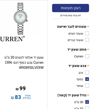
רענן תוצאות
לא נבחר טווח מחירים
שעונים לגבר ואישה
שעוני נשים
שעוני גברים
מותג שעון יד
Curren
שעון יד אנלוגי לנשים 30 מ''מ
Curren צבע כסוף דגם CRN-
צבע שעון יד
W9089SILVERW
זהב
כסוף
שחור
99
₪
גודל שעון יד (קוטר)
מחיר
83
₪
באילת:
30 מ''מ
32 מ''מ